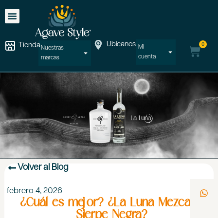
Ubícanos
0
Tienda
Mi
Nuestras
cuenta
marcas
Volver al Blog
febrero 4, 2026
¿Cuál es mejor? ¿La Luna Mezcal o
Sierpe Negra?